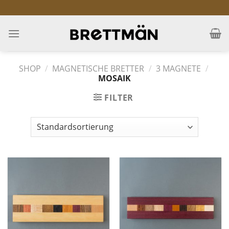
Skip
to
content
SHOP
/
MAGNETISCHE BRETTER
/
3 MAGNETE
/
MOSAIK
FILTER