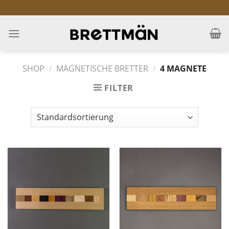
Skip
to
content
SHOP
/
MAGNETISCHE BRETTER
/
4 MAGNETE
FILTER