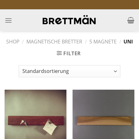
Skip
to
content
SHOP
/
MAGNETISCHE BRETTER
/
5 MAGNETE
/
UNI
FILTER