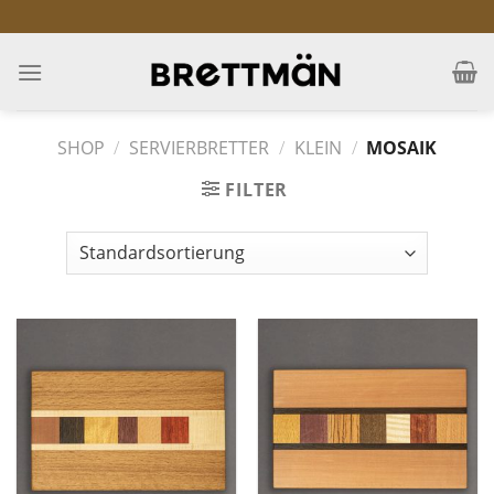
Skip
to
content
SHOP
/
SERVIERBRETTER
/
KLEIN
/
MOSAIK
FILTER