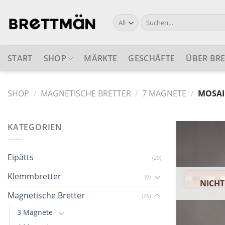
Skip
to
Suche
nach:
content
START
SHOP
MÄRKTE
GESCHÄFTE
ÜBER BR
SHOP
/
MAGNETISCHE BRETTER
/
7 MAGNETE
/
MOSAI
KATEGORIEN
Eipätts
(29)
Klemmbretter
(0)
NICHT
Magnetische Bretter
(76)
3 Magnete