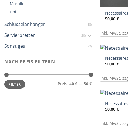
+
Mosaik
Uni
Necessaires
50,00
€
Schlüsselanhänger
(18)
inkl. MwSt. zz
Servierbretter
(20)
Sonstiges
(2)
+
Necessaires
NACH PREIS FILTERN
50,00
€
inkl. MwSt. zz
Min.
Max.
Preis:
40 €
—
50 €
FILTER
Preis
Preis
+
Necessaires
50,00
€
inkl. MwSt. zz