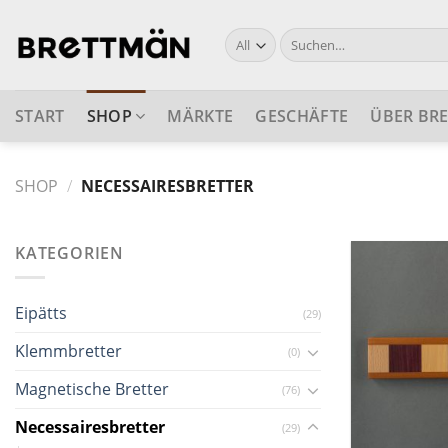
Skip
to
Suche
nach:
content
START
SHOP
MÄRKTE
GESCHÄFTE
ÜBER BR
SHOP
/
NECESSAIRESBRETTER
KATEGORIEN
Eipätts
(29)
Klemmbretter
(0)
Magnetische Bretter
(76)
Necessairesbretter
(29)