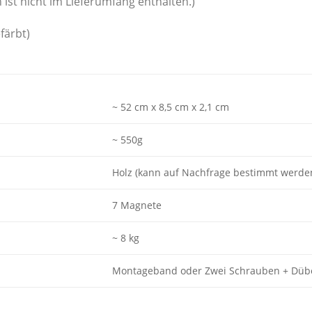
 ist nicht im Lieferumfang enthalten.)
färbt)
~ 52 cm x 8,5 cm x 2,1 cm
~ 550g
Holz (kann auf Nachfrage bestimmt werd
7 Magnete
~ 8 kg
Montageband oder Zwei Schrauben + Düb