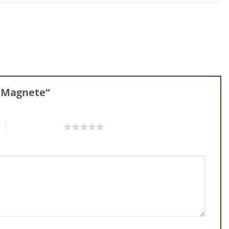
7 Magnete“
5 von 5 Sternen