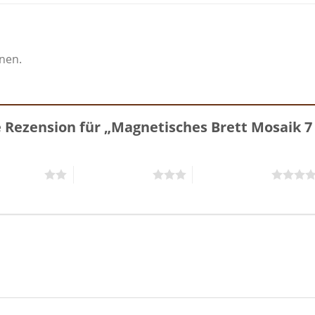
onen.
e Rezension für „Magnetisches Brett Mosaik 
5 Sternen
3 von 5 Sternen
4 von 5 Sternen