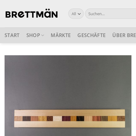
Skip
to
Suche
nach:
content
START
SHOP
MÄRKTE
GESCHÄFTE
ÜBER BR