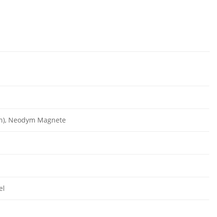
en), Neodym Magnete
el