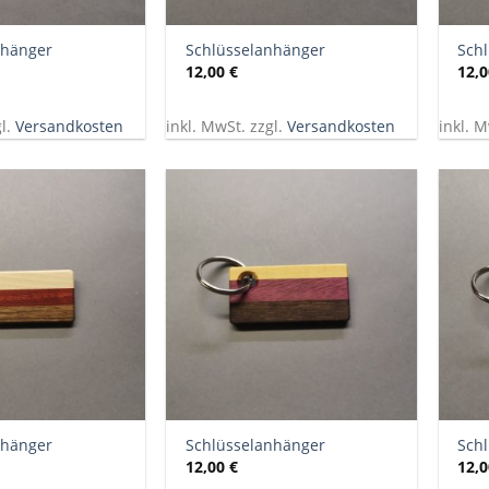
+
+
nhänger
Schlüsselanhänger
Sch
12,00
€
12,
gl.
Versandkosten
inkl. MwSt. zzgl.
Versandkosten
inkl. M
+
+
nhänger
Schlüsselanhänger
Sch
12,00
€
12,