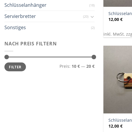
+
Schlüsselanhänger
(18)
Schlüssela
Servierbretter
(20)
12,00
€
Sonstiges
(2)
inkl. MwSt. zz
NACH PREIS FILTERN
Min.
Max.
Preis:
10 €
—
20 €
FILTER
Preis
Preis
+
Schlüssela
12,00
€