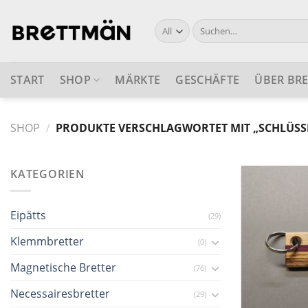
Skip
to
Suche
nach:
content
START
SHOP
MÄRKTE
GESCHÄFTE
ÜBER BR
SHOP
/
PRODUKTE VERSCHLAGWORTET MIT „SCHLÜS
KATEGORIEN
Eipätts
(29)
Klemmbretter
(0)
Magnetische Bretter
(76)
Necessairesbretter
(29)