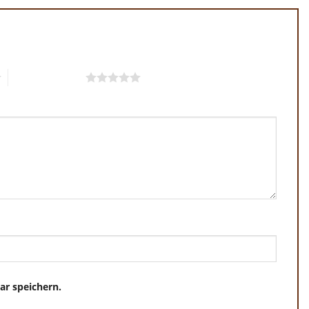
5 von 5 Sternen
r speichern.