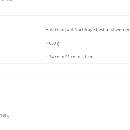
Holz (kann auf Nachfrage bestimmt werden
~ 600 g
~ 34 cm x 23 cm x 1,1 cm
onen.