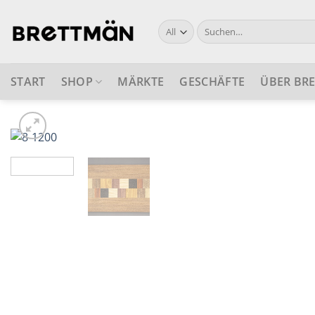
Skip
to
Suche
nach:
content
START
SHOP
MÄRKTE
GESCHÄFTE
ÜBER BR