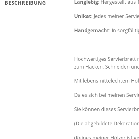
Langlebig
: Hergestellt aus
BESCHREIBUNG
Unikat
: Jedes meiner Servie
Handgemacht
: In sorgfäll
Hochwertiges Servierbrett mi
zum Hacken, Schneiden und
Mit lebensmittelechtem Hol
Da es sich bei meinen Servi
Sie können dieses Servierbr
(Die abgebildete Dekoration
(Keines meiner Hölzer ist ge