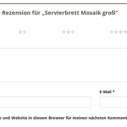
e Rezension für „Servierbrett Mosaik groß“
5 Sternen
3 von 5 Sternen
4 von 5 Sternen
E-Mail
*
e und Website in diesem Browser für meinen nächsten Kommenta