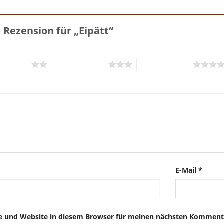
e Rezension für „Eipätt“
5 Sternen
3 von 5 Sternen
4 von 5 Sternen
E-Mail
*
e und Website in diesem Browser für meinen nächsten Kommenta