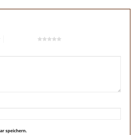
5 von 5 Sternen
r speichern.