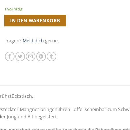
1 vorrätig
IN DEN WARENKORB
Fragen?
Meld dich
gerne.
rühstückstisch.
ersteckter Mangnet bringen Ihren Löffel scheinbar zum Sch
der Jung und Alt begeistert.
ung, dauerhaft schön und haltbar durch die Behandlung mit