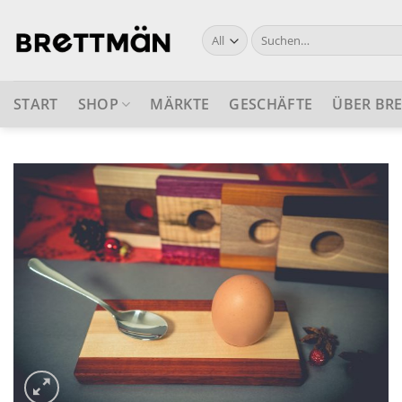
Skip
to
Suche
nach:
content
START
SHOP
MÄRKTE
GESCHÄFTE
ÜBER BR